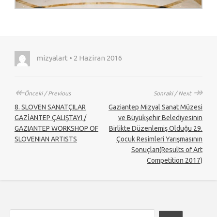
mizyalart • 2 Haziran 2016
↞
↠
Önceki / Previous
Sonraki / Next
8. SLOVEN SANATÇILAR
Gaziantep Mizyal Sanat Müzesi
GAZİANTEP ÇALIŞTAYI /
ve Büyükşehir Belediyesinin
GAZIANTEP WORKSHOP OF
Birlikte Düzenlemiş Olduğu 29.
SLOVENIAN ARTISTS
Çocuk Resimleri Yarışmasının
Sonuçları(Results of Art
Competition 2017)